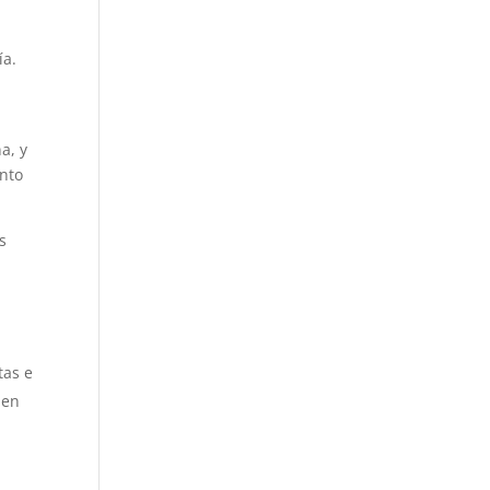
ía.
a, y
unto
s
tas e
 en