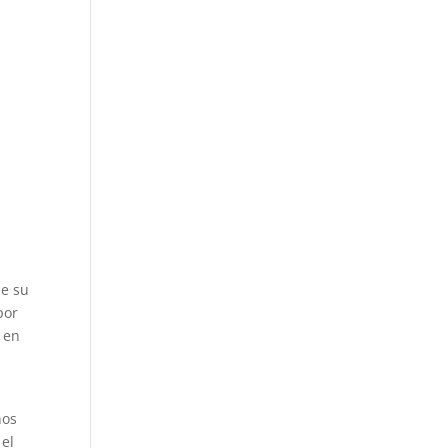
de su
por
 en
nos
el