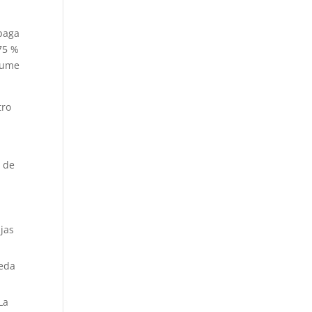
paga
 75 %
asume
tro
o de
jas
ueda
La