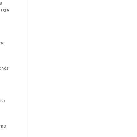
la
 este
una
zones
ada
imo