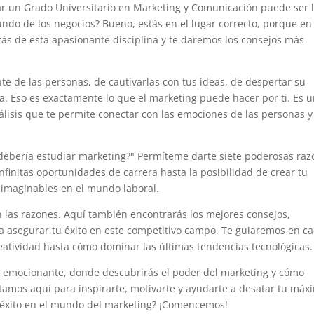
r un Grado Universitario en Marketing y Comunicación puede ser 
undo de los negocios? Bueno, estás en el lugar correcto, porque en
rás de esta apasionante disciplina y te daremos los consejos más
te de las personas, de cautivarlas con tus ideas, de despertar su
ma. Eso es exactamente lo que el marketing puede hacer por ti. Es 
nálisis que te permite conectar con las emociones de las personas y
 debería estudiar marketing?" Permíteme darte siete poderosas ra
nfinitas oportunidades de carrera hasta la posibilidad de crear tu
inimaginables en el mundo laboral.
n las razones. Aquí también encontrarás los mejores consejos,
a asegurar tu éxito en este competitivo campo. Te guiaremos en c
eatividad hasta cómo dominar las últimas tendencias tecnológicas.
e emocionante, donde descubrirás el poder del marketing y cómo
stamos aquí para inspirarte, motivarte y ayudarte a desatar tu máx
el éxito en el mundo del marketing? ¡Comencemos!