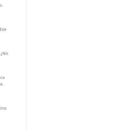
o.
¡Ese
 ¿No
rca
e.
mino