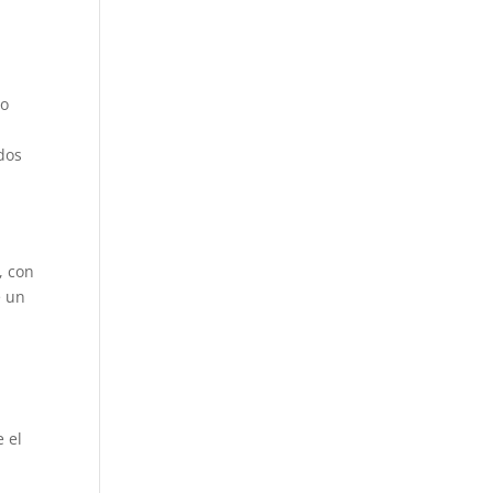
to
dos
, con
e un
e el