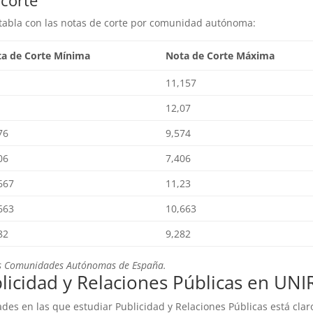
 corte
a tabla con las notas de corte por comunidad autónoma:
a de Corte Mínima
Nota de Corte Máxima
11,157
12,07
76
9,574
06
7,406
667
11,23
663
10,663
82
9,282
s Comunidades Autónomas de España.
blicidad y Relaciones Públicas en UNI
ades en las que estudiar Publicidad y Relaciones Públicas está clar